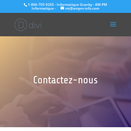
1-866-705-9265 - Informatique Granby - AM-PM
Informatique -
mt@ampm-info.com
Contactez-nous