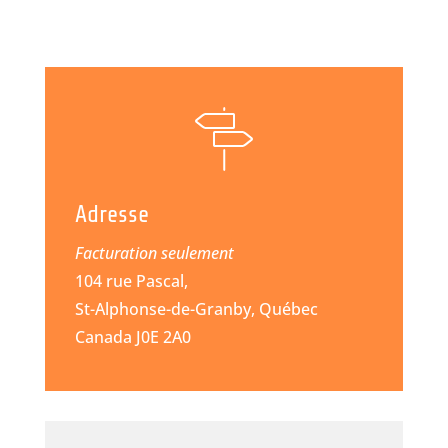
Adresse
Facturation seulement
104 rue Pascal,
St-Alphonse-de-Granby, Québec
Canada J0E 2A0