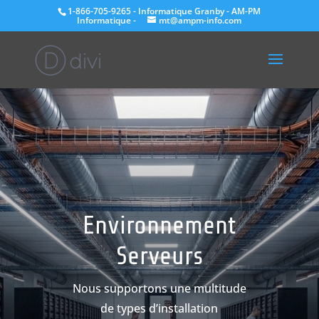
1-866-705-9265 - Informatique Granby - AM-PM
Informatique -
mt@ampm-info.com
Environnement
Serveurs
Nous supportons une multitude
de types d’installation