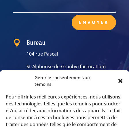
ENVOYER

Bureau
104 rue Pascal
St-Alphonse-de-Granby (facturation)
Gérer le consentement aux

Heures
témoins
Lun-Ven: 9h00 – 17h00
Pour offrir les meilleures expériences, nous utilisons
Sam-Dim: Urgence seulement
des technologies telles que les témoins pour stocker
et/ou accéder aux informations des appareils. Le fait
de consentir à ces technologies nous permettra de

Appelez-nous
traiter des données telles que le comportement de