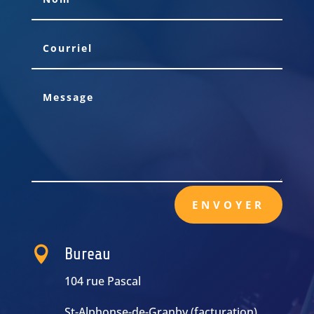
ENVOYER

Bureau
104 rue Pascal
St-Alphonse-de-Granby (facturation)