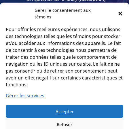
Gérer le consentement aux

Heures
témoins
Lun-Ven: 9h00 – 17h00
Pour offrir les meilleures expériences, nous utilisons
Sam-Dim: Urgence seulement
des technologies telles que les témoins pour stocker
et/ou accéder aux informations des appareils. Le fait
de consentir à ces technologies nous permettra de

Appelez-nous
traiter des données telles que le comportement de
Granby: (450) 305-1130
navigation ou les ID uniques sur ce site. Le fait de ne
Montréal: (514) 360-3400
pas consentir ou de retirer son consentement peut
avoir un effet négatif sur certaines caractéristiques et
Sans-Frais: 1 (866) 705-9265
fonctions.
Gérer les services
Accepter
Refuser